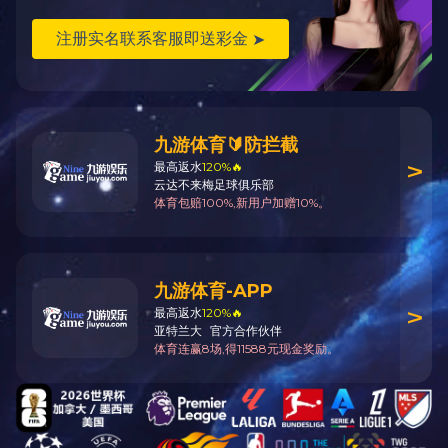
+86-0532-86109285
综合部电话：
+86-0532-80987835
地址：中国山东青岛市黄岛区茂山路496号
客户留言
电子地图
星空买球(中国)
友情链接
© 2021 星空买球
鲁ICP备10010821号-1
技术支持：
新悦享网络
开云体育（中国）官方网站
|
乐鱼网页版登录入口_乐鱼（中国）
|
九游
j9官网入口(中国)官方网站
|
世俱杯(Club WC)官方网站_世俱杯登录入口
注册
|
米兰体育线上平台
|
乐鱼直播官网_乐鱼(中国)
|
开云篮球(中国)股