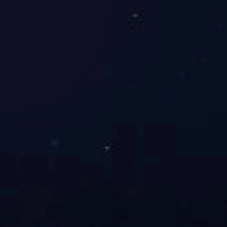
2016年1月18-20日，星空买球重工2016年商务会在海南三亚隆重举
行。公司总经理姚录廷致欢迎辞，并作 “谋道励行，聚势发展”的主题
报告，公司副总李顺舟出席。星空买球重工重要合作伙伴，全国代理
商商和用户代表等60余人参加会议。
2015
2015年12月31日,星空买球重工举办“点燃激情，唱响未来”2016迎新
歌咏比赛，姚录廷总经理、李建勋常务、李顺舟副总及工会李国平主
席出席活动，与全体员工欢聚一堂，喜迎新年到来。本次活动不仅为
员工提供了展示自身风采的舞台，丰富了员工的业余文化生活，同时
进一步激发了员工的参与意识和工作热情，为公司凝心聚力，全力实
现2016经营目标打下了良好的基础。
2015年11月5日，第22届杨凌农高会在杨凌开幕，星空买球重工“高
颜值”的压路机产品亮相农高会，给展会带来一抹亮色，尽管冷风细
雨，但参观者络绎不绝，场面甚至超过北京工程机械展。
2015年9月，由中国贸促会、中国工程机械工业协会和中工工程机械