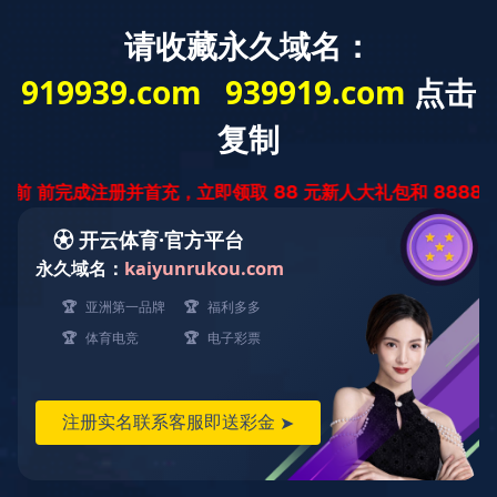
中
EN
企业概况
企业文化
品牌综述
企业大事记
CORPORATE MEMORABILIA
企业大事记
2020
2020年4月，由中国工程机械工业协会、国家工程机械质量监督检验