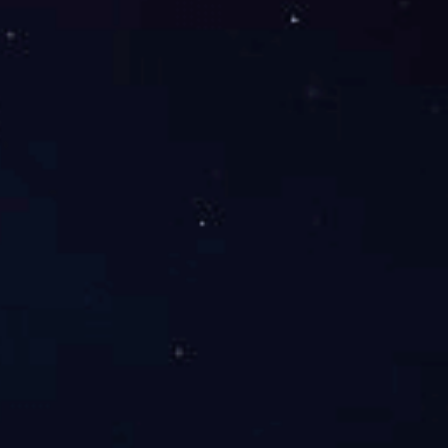
走进星空买球
企业概况
企业文化
品牌综述
企业大事记
服务热线