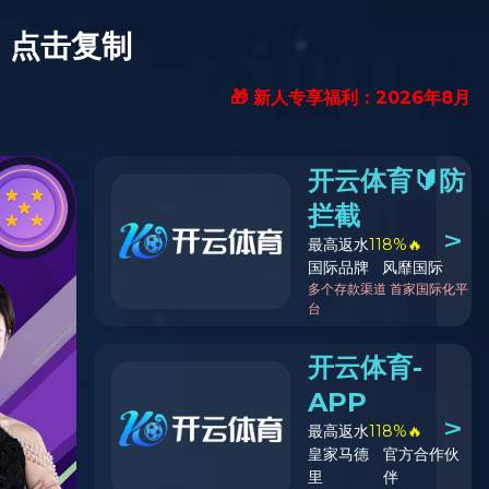
服务热线：400-8915-877
中
EN
服务
人才招聘
星空买球(中国)
理念
人才理念
服务
社会招聘
中心
校园招聘
招聘流程
人才发展规划