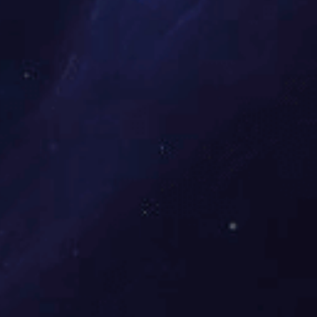
专业、专注于筑路机械，以科技&
人才招聘