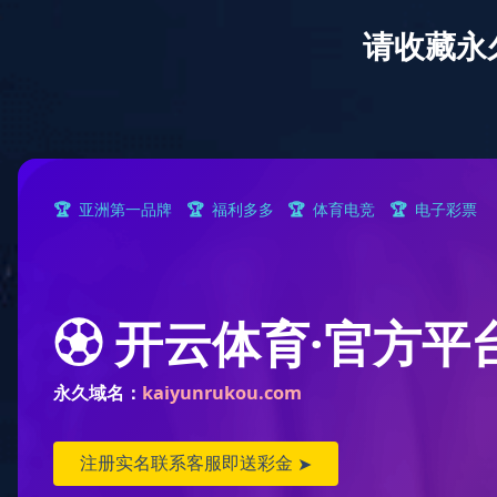
首页
走进星空买
企业概况
企业文化
品牌综述
企业大事记