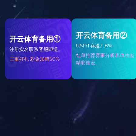
公司历年来研发的有多个项目列入市、区科技计划，
技术中心为山东省省级技术中心，青