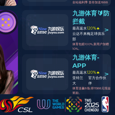
技术成果
 CENTRE