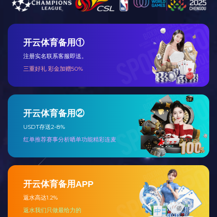
山西省道S310线（五台县段）施工现场
吉草高速（磐石段）100公里处施工现场