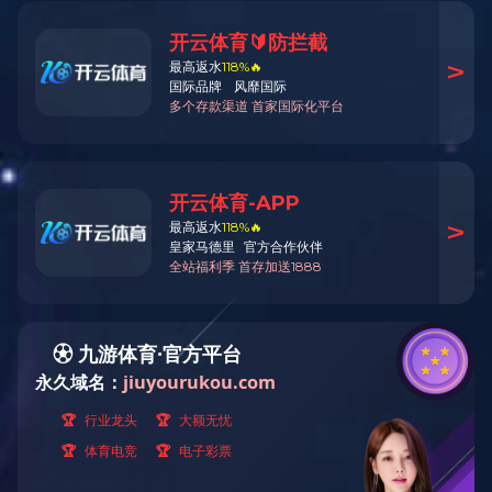
国道G102线（吉林省德惠市段）施工现场