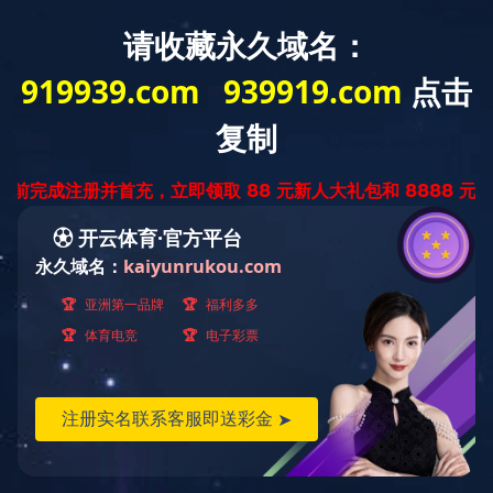
中
EN
压路机
垃圾压实机
结构件
平地机（合
摊铺机（合
推土机
作）
作）
知道产品名称或者产品型号吗？
在右侧输入名称或者型号进
行搜索